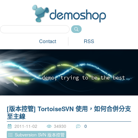
dem
Contact
RSS
d
e
m
o
,
t
r
y
i
n
g
t
o
b
e
t
h
e
b
e
s
t
_
[版本控管] TortoiseSVN 使用，如何合併分支
至主線
2011-11-02
34930
0
Subversion SVN 版本控管