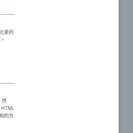
> 元素的
案。
。然
HTML
始的方