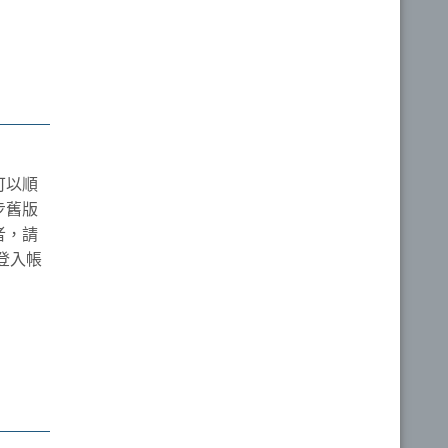
者可以順
步舊版
者，請
登入帳