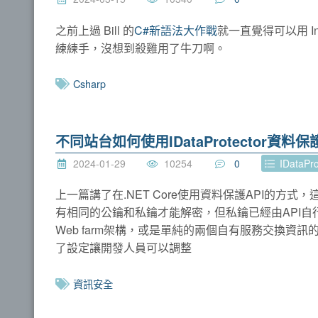
之前上過 Bill 的
C#新語法大作戰
就一直覺得可以用 I
練練手，沒想到殺雞用了牛刀啊。
Csharp
不同站台如何使用IDataProtector資料保護
2024-01-29
10254
0
IDataPro
上一篇講了在.NET Core使用資料保護API的
有相同的公鑰和私鑰才能解密，但私鑰已經由API
Web farm架構，或是單純的兩個自有服務交換資訊
了設定讓開發人員可以調整
資訊安全