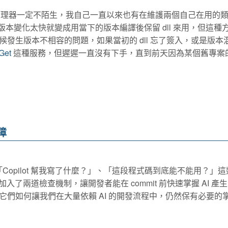
的套件管理器一定不陌生，我自己一直以來也有在維護兩個自己在用的
 版本變化太快就變成用當下的版本編譯後保留 dll 來用，但這種
發生版本不相容的問題，如果當初的 dll 忘了簽入，或是版本
Get
這種服務，但遲遲一直沒有下手，直到前天因為某個舊專案
障
Copilot 幫我寫了什麼？」、「這段程式碼到底能不能用？」
在簽入前加入了兩道檢查機制，讓開發者能在 commit 前快速掌握 AI 產
們如何讓我們在大量依賴 AI 的開發流程中，仍然保有必要的