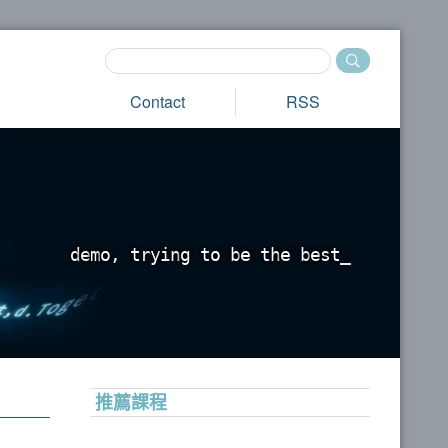
Contact
RSS
d
e
m
o
,
t
r
y
i
n
g
t
o
b
e
t
h
e
b
e
s
t
_
推薦課程