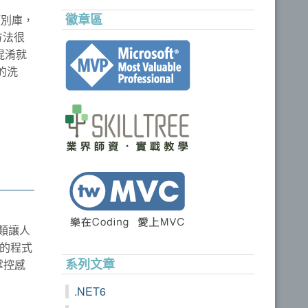
徽章區
類別庫，
方法很
混淆就
的洗
這類讓人
生的程式
系列文章
掌控感
.NET6