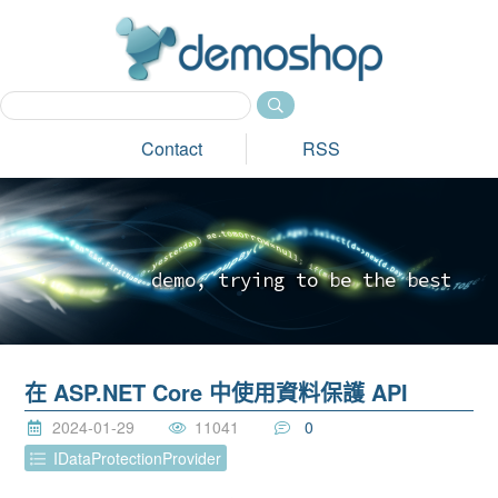
dem
Contact
RSS
d
e
m
o
,
t
r
y
i
n
g
t
o
b
e
t
h
e
b
e
s
t
_
在 ASP.NET Core 中使用資料保護 API
2024-01-29
11041
0
IDataProtectionProvider