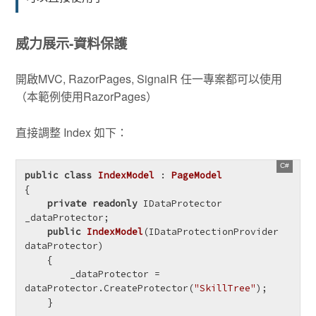
威力展示-資料保護
開啟MVC, RazorPages, SignalR 任一專案都可以使用
（本範例使用RazorPages）
直接調整 Index 如下：
public
class
IndexModel
 : 
PageModel
{

private
readonly
 IDataProtector 
_dataProtector;

public
IndexModel
(
IDataProtectionProvider 
dataProtector
)
    {

        _dataProtector = 
dataProtector.CreateProtector(
"SkillTree"
);

    }
