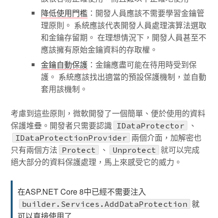
降低使用門檻
：開發人員應該不需要學習金鑰管
理原則。 系統應該代表開發人員處理演算法選取
和金鑰存留期。 在理想情況下，開發人員甚至不
應該擁有原始金鑰資料的存取權。
金鑰自動保護
：金鑰應盡可能在待用時受到保
護。 系統應該找出適當的預設保護機制，並自動
套用該機制。
考慮到這些原則，微軟開發了一個簡單、便於使用的資料
保護堆疊。開發者只需要認識
、
IDataProtector
兩個介面，加解密也
IDataProtectionProvider
只有兩個方法
、
就可以完成
Protect
Unprotect
絕大部分的資料保護處理，馬上來感受它的威力。
在ASP.NET Core 8中已經不需要注入
就
builder.Services.AddDataProtection
可以直接使用了