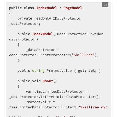
public
class
IndexModel
 : 
PageModel
{

private
readonly
 IDataProtector 
_dataProtector;

public
IndexModel
(
IDataProtectionProvider 
dataProtector
)
    {

        _dataProtector = 
dataProtector.CreateProtector(
"SkillTree"
);

    }

public
string
 ProtectValue { 
get
; 
set
; }

public
void
OnGet
()
    {

var
 timeLimitedDataProtector = 
_dataProtector.ToTimeLimitedDataProtector();

        ProtectValue = 
timeLimitedDataProtector.Protect(
"SkillTree.my"
,
