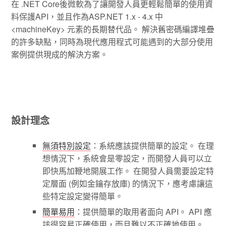
在 .NET Core後微軟為了讓開發人員更輕鬆簡單的使用資
料保護API，並且作為ASP.NET 1.x - 4.x 中
<machineKey> 元素的長期替代品。 解決舊密碼編譯堆疊
的許多缺點，同時為現代應用程式可能遇到的大部分使用
案例提供現成的解決方案。
設計理念
無須特別設定
：系統應該提供簡單的設定。 在理
想情況下，系統會是零設定，而開發人員可以立
即快馬加鞭地開展工作。 在開發人員需要設定特
定層面 (例如金鑰存放庫) 的情況下，應考慮讓這
些特定設定變得簡單。
簡單易用
：提供簡單的取用者面向 API。 API 應
該很容易正確使用，而且難以不正確地使用。