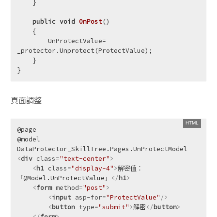
    }

public
void
OnPost
()
    {

        UnProtectValue= 
_protector.Unprotect(ProtectValue);

    }

}
頁面調整
@page

@model 
<
div
class
=
"text-center"
>
<
h1
class
=
"display-4"
>
解密值：
「@Model.UnProtectValue」
</
h1
>
<
form
method
=
"post"
>
<
input
asp-for
=
"ProtectValue"
/>
<
button
type
=
"submit"
>
解密
</
button
>
</
form
>