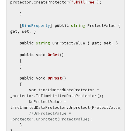
protector.CreateProtector(
"SkillTree"
);

    }

    [
BindProperty
] 
public
string
 ProtectValue { 
get
; 
set
; }

public
string
 UnProtectValue { 
get
; 
set
; }

public
void
OnGet
()
    {

    }

public
void
OnPost
()
    {

var
 timeLimitedDataProtector = 
_protector.ToTimeLimitedDataProtector();

        UnProtectValue = 
timeLimitedDataProtector.Unprotect(ProtectValue);

//UnProtectValue = 
_protector.Unprotect(ProtectValue);
    }

}