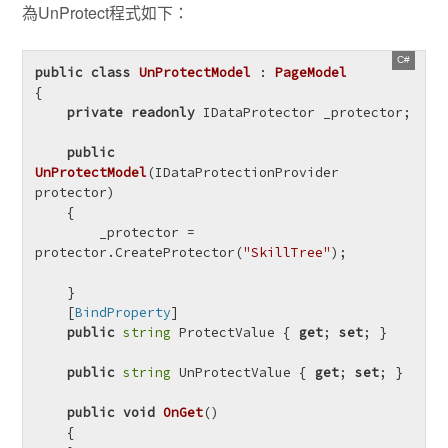
為UnProtect程式如下：
public
class
UnProtectModel
 : 
PageModel
{

private
readonly
 IDataProtector _protector;

public
UnProtectModel
(
IDataProtectionProvider 
protector
)
    {

        _protector = 
protector.CreateProtector(
"SkillTree"
);

    }

    [
BindProperty
]

public
string
 ProtectValue { 
get
; 
set
; }

public
string
 UnProtectValue { 
get
; 
set
; }

public
void
OnGet
()
    {
