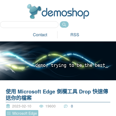
dem
Contact
RSS
d
e
m
o
,
t
r
y
i
n
g
t
o
b
e
t
h
e
b
e
s
t
_
使用 Microsoft Edge 側欄工具 Drop 快速傳
送你的檔案
2023-02-10
19600
0
Microsoft Edge