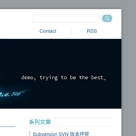
Contact
RSS
d
e
m
o
,
t
r
y
i
n
g
t
o
b
e
t
h
e
b
e
s
t
_
系列文章
Subversion SVN 版本控管