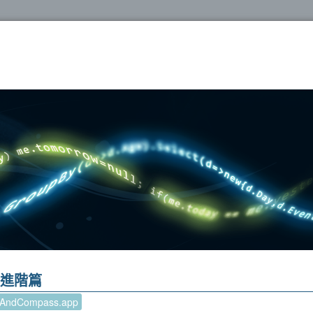
oshop
 進階篇
pAndCompass.app