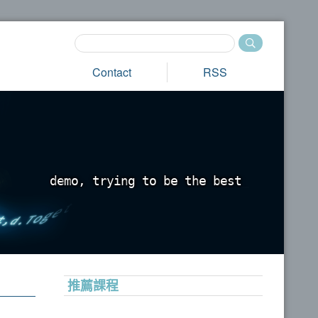
Contact
RSS
d
e
m
o
,
t
r
y
i
n
g
t
o
b
e
t
h
e
b
e
s
t
_
推薦課程