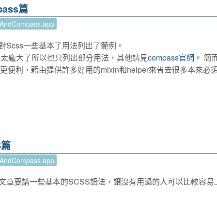
pass篇
pAndCompass.app
針對Scss一些基本了用法列出了範例。
，因為太龐大了所以也只列出部分用法，其他請見
compass官網
。 簡
s變得更便利，藉由提供許多好用的mixin和helper來省去很多本來必
S篇
pAndCompass.app
文章要講一些基本的SCSS語法，讓沒有用過的人可以比較容易