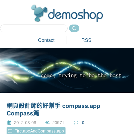
dem
Contact
RSS
d
e
m
o
,
t
r
y
i
n
g
t
o
b
e
t
h
e
b
e
s
t
_
網頁設計師的好幫手 compass.app
Compass篇
2012-03-06
20971
0
Fire.appAndCompass.app