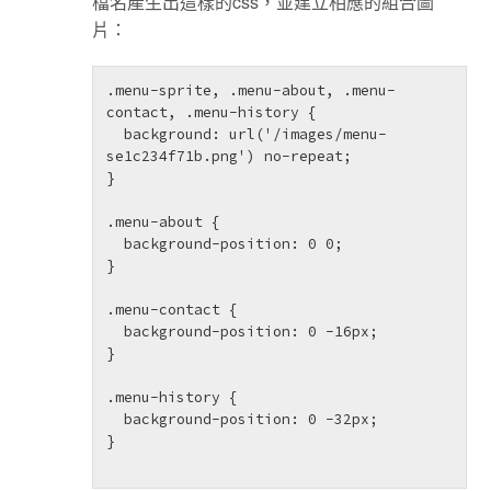
檔名產生出這樣的css，並建立相應的組合圖
片：
.menu-sprite, .menu-about, .menu-
contact, .menu-history {

  background: url('/images/menu-
se1c234f71b.png') no-repeat;

}

.menu-about {

  background-position: 0 0;

}

.menu-contact {

  background-position: 0 -16px;

}

.menu-history {

  background-position: 0 -32px;

}
