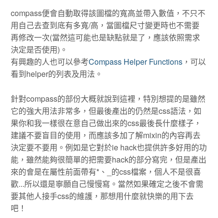
compass便會自動取得該圖檔的寬高並帶入數值，不只不
用自己去查到底有多寬/高，當圖檔尺寸變更時也不需要
再修改一次(當然這可能也是缺點就是了，應該依照需求
決定是否使用)。
有興趣的人也可以參考
Compass Helper Functions
，可以
看到helper的列表及用法。
針對compass的部份大概就說到這裡，特別想提的是雖然
它的強大用法非常多，但最後產出的仍然是css語法，如
果你和我一樣很在意自己做出來的css最後長什麼樣子，
建議不要盲目的使用，而應該多加了解mixin的內容再去
決定要不要用。例如是它對於ie hack也提供許多好用的功
能，雖然能夠很簡單的把需要hack的部分寫完，但是產出
來的會是在屬性前面帶有*、_的css檔案，個人不是很喜
歡...所以還是寧願自己慢慢寫。當然如果確定之後不會需
要其他人接手css的維護，那想用什麼就快樂的用下去
吧！