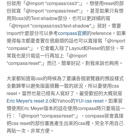
份就用「@import "compass/css3";」，想使用reset的部
份就寫「@import "compass/reset";」，甚至如果只有想
用到css3的Text-shadow部分，也可以更詳細的寫
「@import "compass/css3/text-shadow";」就好，需要
import什麼部分可以參考
compass官網
的reference。如果
覺得每次都要查實在很麻煩的話也可以直接寫「@import
"compass";」，它會載入除了Layout和Reset的部分，平
常我也是只寫這一行再加上「@import
"compass/reset";」而已，簡單好記，對我來說也夠用。
大家都知道寫css的時候為了要讓各個瀏覽器的預設樣式
全數歸零以避免版面很難一致的狀況，所以要使用css
reset。當然也是已經有人寫好了，最受歡迎的大概就是
Eric Meyer's reset 2.0
和Yahoo的
YUI css reset
。如果習
慣使用Eric Meyer版本的話在使用compass時只要寫這一
行：「@import "compass/reset";」，compass就會直接
把css reset的部份塞進產生出來的css裡，完全不用自己
再貼一次，非常方便。