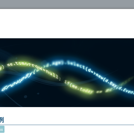
oshop
為例
ox