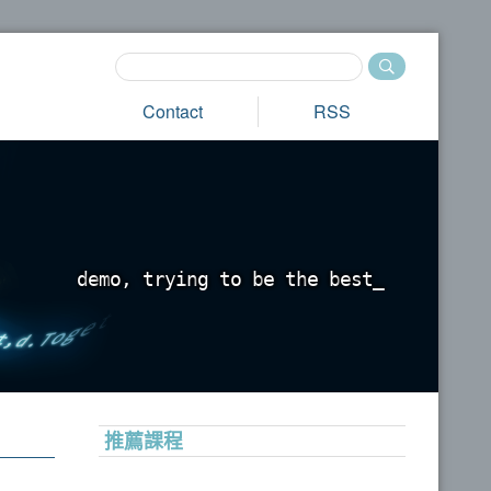
Contact
RSS
d
e
m
o
,
t
r
y
i
n
g
t
o
b
e
t
h
e
b
e
s
t
_
推薦課程