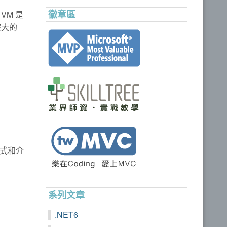
徽章區
VM 是
麼大的
方式和介
系列文章
.NET6