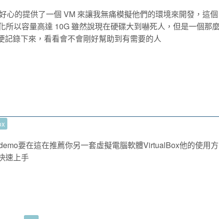
心的提供了一個 VM 來讓我無痛模擬他們的環境來開發，這個 
做過任何優化所以容量高達 10G 雖然說現在硬碟大到嚇死人，但是一個那
順便記錄下來，看看會不會剛好幫助到有需要的人
ox
C，demo要在這在推薦你另一套虛擬電腦軟體VirtualBox他的使用
快速上手