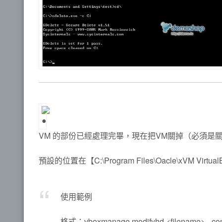
VM 的部份已經處理完畢，現在把VM關掉（必須是關機的狀態
預設的位置在【
C:\Program Files\Oacle\xVM Virtual
使用範例
格式：
vboxmanage modifyhd <filename> –co