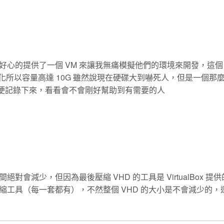
心的提供了一個 VM 來讓我無痛模擬他們的環境來開發，這個 
做過任何優化所以容量高達 10G 雖然說現在硬碟大到嚇死人，但是一個那
順便記錄下來，看看會不會剛好幫助到有需要的人
減少，但因為最後壓縮 VHD 的工具是 VirtualBox 提
工具（每一套都有），不然整個 VHD 的大小是不會減少的，