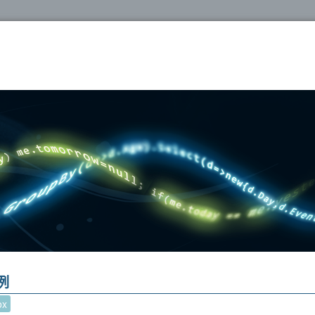
oshop
為例
ox