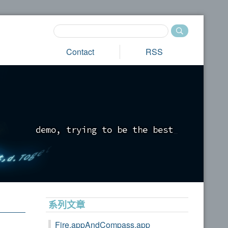
Contact
RSS
d
e
m
o
,
t
r
y
i
n
g
t
o
b
e
t
h
e
b
e
s
t
_
系列文章
Fire.appAndCompass.app