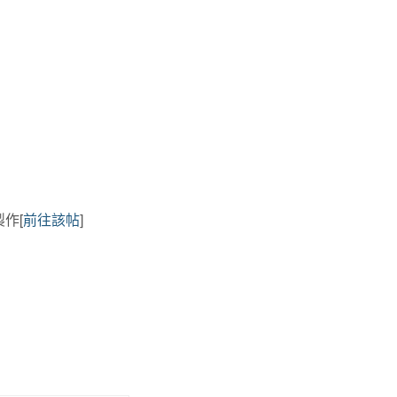
製作[
前往該帖
]