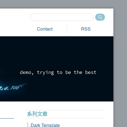
Contact
RSS
d
e
m
o
,
t
r
y
i
n
g
t
o
b
e
t
h
e
b
e
s
t
_
系列文章
Dark Template