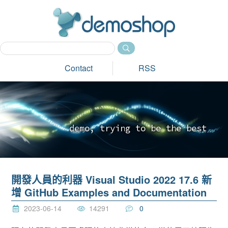
dem
Contact
RSS
d
e
m
o
,
t
r
y
i
n
g
t
o
b
e
t
h
e
b
e
s
t
_
開發人員的利器 Visual Studio 2022 17.6 新
增 GitHub Examples and Documentation
2023-06-14
14291
0