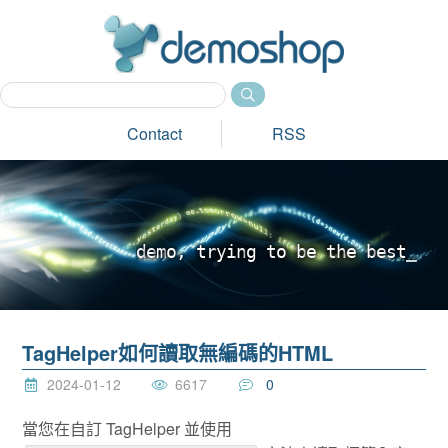
dem
Contact
RSS
d
e
m
o
,
t
r
y
i
n
g
t
o
b
e
t
h
e
b
e
s
t
_
TagHelper如何讀取無編碼的HTML
2024-01-12
6617
0
當您在自訂 TagHelper 並使用