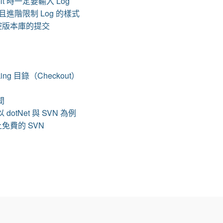
t 時一定要輸入 Log
並且進階限制 Log 的樣式
來監控版本庫的提交
ing 目錄（Checkout）
間
otNet 與 SVN 為例
之線上免費的 SVN