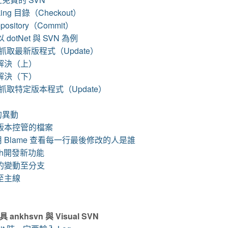
ing 目錄（Checkout）
ository（Commit）
otNet 與 SVN 為例
ory 抓取最新版程式（Update）
如何解決（上）
如何解決（下）
tory 抓取特定版本程式（Update）
本的異動
沒有版本控管的檔案
使用 Blame 查看每一行最後修改的人是誰
nch開發新功能
主線的變動至分支
支至主線
 ankhsvn 與 Visual SVN