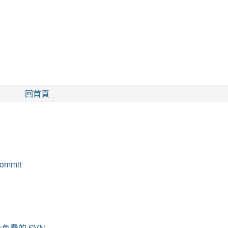
回首頁
ommit
之線上免費的 SVN