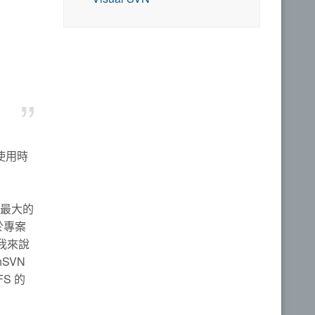
使用時
到最大的
於專案
對我來說
hSVN
S 的