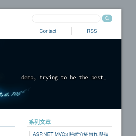
Contact
RSS
d
e
m
o
,
t
r
y
i
n
g
t
o
b
e
t
h
e
b
e
s
t
_
系列文章
ASP.NET MVC3 驗證介紹實作與擴