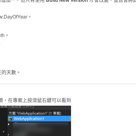
w.DayOfYear。
nth。
。
到現在的天數。
件的功能唷，在專案上按滑鼠右鍵可以看到