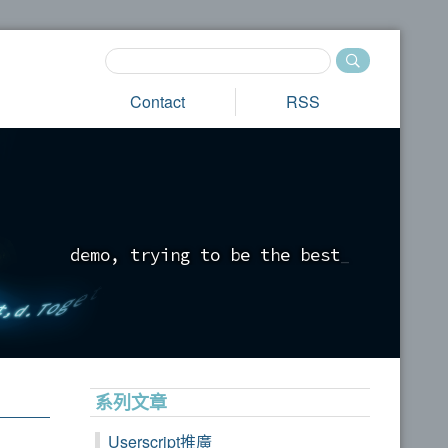
Contact
RSS
d
e
m
o
,
t
r
y
i
n
g
t
o
b
e
t
h
e
b
e
s
t
_
系列文章
Userscript推廣