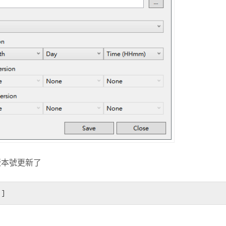
版本號更新了
)]