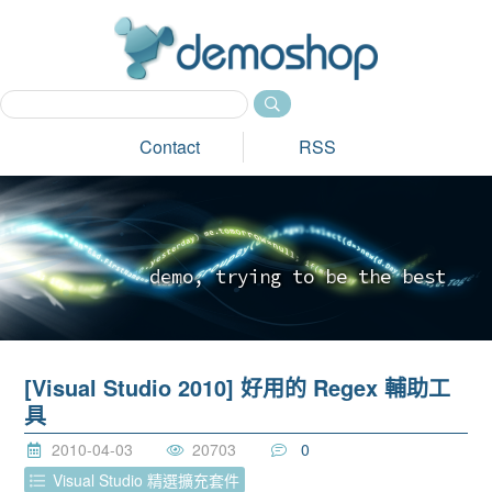
dem
Contact
RSS
d
e
m
o
,
t
r
y
i
n
g
t
o
b
e
t
h
e
b
e
s
t
_
[Visual Studio 2010] 好用的 Regex 輔助工
具
2010-04-03
20703
0
Visual Studio 精選擴充套件