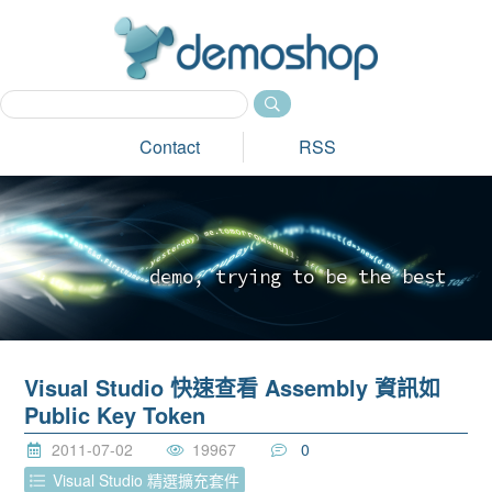
dem
Contact
RSS
d
e
m
o
,
t
r
y
i
n
g
t
o
b
e
t
h
e
b
e
s
t
_
Visual Studio 快速查看 Assembly 資訊如
Public Key Token
2011-07-02
19967
0
Visual Studio 精選擴充套件