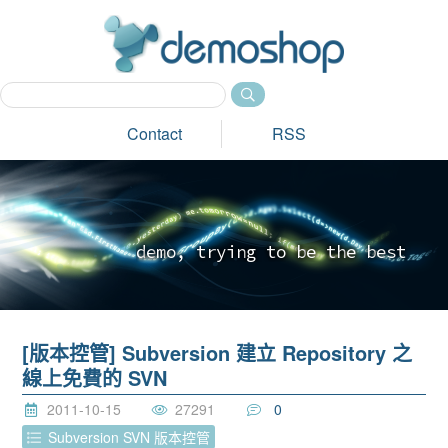
dem
Contact
RSS
d
e
m
o
,
t
r
y
i
n
g
t
o
b
e
t
h
e
b
e
s
t
_
[版本控管] Subversion 建立 Repository 之
線上免費的 SVN
2011-10-15
27291
0
Subversion SVN 版本控管