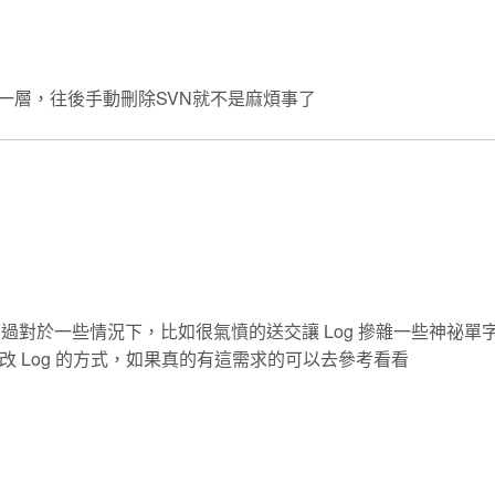
於第一層，往後手動刪除SVN就不是麻煩事了
不過對於一些情況下，比如很氣憤的送交讓 Log 摻雜一些神祕單
修改 Log 的方式，如果真的有這需求的可以去參考看看