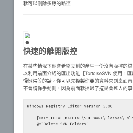
就可以刪除多餘的路徑
快速的離開版控
在某些情況下你會希望立刻的產生一份沒有版控的檔
以利用前面介紹的匯出功能【TortoiseSVN 使用，
慢懶得等的話，你可以先複製你要的資料夾到桌面再利用刪
不會請你手動刪，因為前面就提過了這是會死人的事情，參
Windows Registry Editor Version 5.00

    [HKEY_LOCAL_MACHINE\SOFTWARE\Classes\Folder\shell\DeleteSVN]

    @="Delete SVN Folders"
