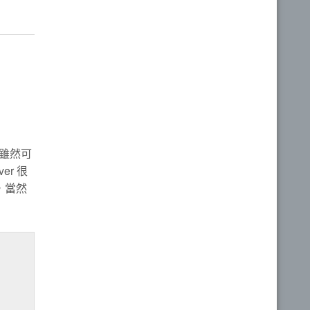
雖然可
er 很
，當然