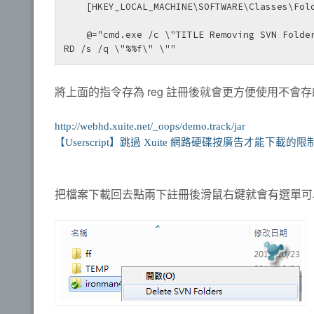
    [HKEY_LOCAL_MACHINE\SOFTWARE\Classes\Folder\shell\DeleteSVN\command]

    @="cmd.exe /c \"TITLE Removing SVN Folders in %1 && COLOR 07 && FOR /r \"%1\" %%f IN (_svn .svn) DO 
RD /s /q \"%%f\" \""
將上面的指令存為 reg 註冊後就會更方便使用不會
http://webhd.xuite.net/_oops/demo.track/jar
【Userscript】跳過 Xuite 網路硬碟按廣告才能下載的限
把檔案下載回去點兩下註冊後滑鼠右鍵就會有選單可