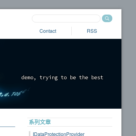
Contact
RSS
d
e
m
o
,
t
r
y
i
n
g
t
o
b
e
t
h
e
b
e
s
t
_
系列文章
IDataProtectionProvider