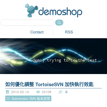
dem
Contact
RSS
d
e
m
o
,
t
r
y
i
n
g
t
o
b
e
t
h
e
b
e
s
t
_
如何優化調整 TortoiseSVN 加快執行效能
2010-02-14
32108
0
Subversion SVN 版本控管