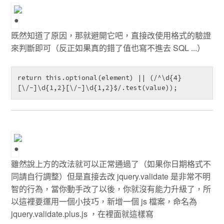
既然知道了原因，那就避開它吧，直接改使用格式的驗證
來判斷即可（反正如果真的錯了值也寫不進去 SQL ...）
return this.optional(element) || (/^\d{4}
[\/-]\d{1,2}[\/-]\d{1,2}$/.test(value));
雖然說上方的改法就可以正常通過了（如果你日期格式不
同請自行調整）但是直接去改 jquery.validate 是非常不明
智的行為，當你動手改了以後，你就沒有能力升級了，所
以這裡要運用一個小技巧，新增一個 js 檔案，命名為
jquery.validate.plus.js ，在裡面就這樣寫