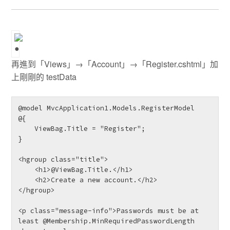
再進到「Views」→「Account」→「Register.cshtml」加
上剛剛的 testData
@model MvcApplication1.Models.RegisterModel

@{

    ViewBag.Title = "Register";

}

<hgroup class="title">

    <h1>@ViewBag.Title.</h1>

    <h2>Create a new account.</h2>

</hgroup>

<p class="message-info">Passwords must be at 
least @Membership.MinRequiredPasswordLength 