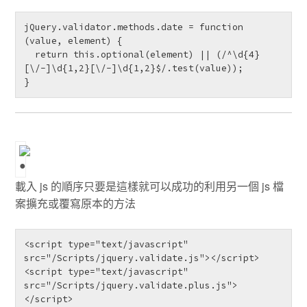
jQuery.validator.methods.date = function 
(value, element) {

  return this.optional(element) || (/^\d{4}
[\/-]\d{1,2}[\/-]\d{1,2}$/.test(value));

}
載入 js 的順序只要是這樣就可以成功的利用另一個 js 檔
案擴充或覆寫原本的方法
<script type="text/javascript" 
src="/Scripts/jquery.validate.js"></script>

<script type="text/javascript" 
src="/Scripts/jquery.validate.plus.js">
</script>