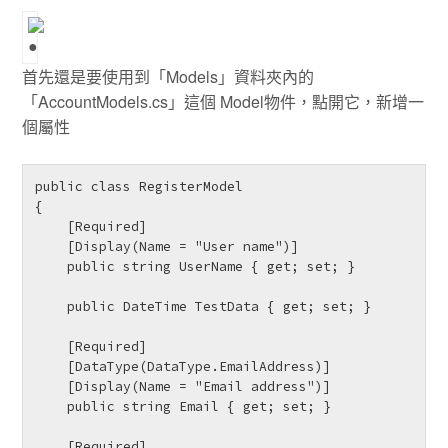
首先還是要使用到「Models」資料夾內的
「AccountModels.cs」這個 Model物件，點開它，新增一
個屬性
public class RegisterModel

{

    [Required]

    [Display(Name = "User name")]

    public string UserName { get; set; }

    public DateTime TestData { get; set; }

    [Required]

    [DataType(DataType.EmailAddress)]

    [Display(Name = "Email address")]

    public string Email { get; set; }

    [Required]
