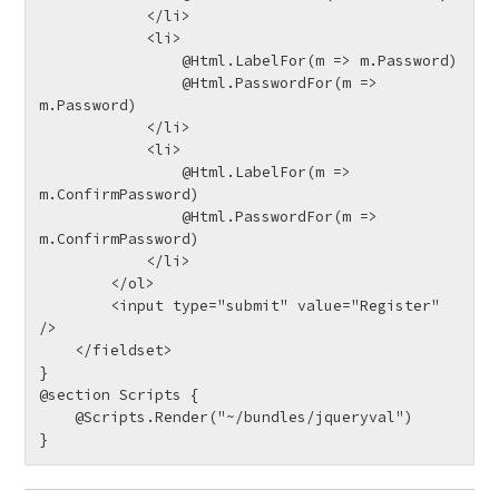
            </li>

            <li>

                @Html.LabelFor(m => m.Password)

                @Html.PasswordFor(m => 
m.Password)

            </li>

            <li>

                @Html.LabelFor(m => 
m.ConfirmPassword)

                @Html.PasswordFor(m => 
m.ConfirmPassword)

            </li>

        </ol>

        <input type="submit" value="Register" 
/>

    </fieldset>

}

@section Scripts {

    @Scripts.Render("~/bundles/jqueryval")
