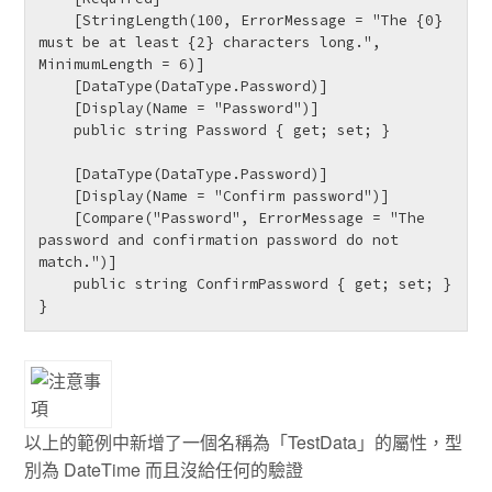
    [StringLength(100, ErrorMessage = "The {0} 
must be at least {2} characters long.", 
MinimumLength = 6)]

    [DataType(DataType.Password)]

    [Display(Name = "Password")]

    public string Password { get; set; }

    [DataType(DataType.Password)]

    [Display(Name = "Confirm password")]

    [Compare("Password", ErrorMessage = "The 
password and confirmation password do not 
match.")]

    public string ConfirmPassword { get; set; }

}
以上的範例中新增了一個名稱為「TestData」的屬性，型
別為 DateTime 而且沒給任何的驗證