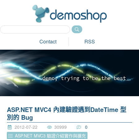
dem
Contact
RSS
d
e
m
o
,
t
r
y
i
n
g
t
o
b
e
t
h
e
b
e
s
t
_
ASP.NET MVC4 內建驗證遇到DateTime 型
別的 Bug
2012-07-22
30999
0
ASP.NET MVC3 驗證介紹實作與擴充