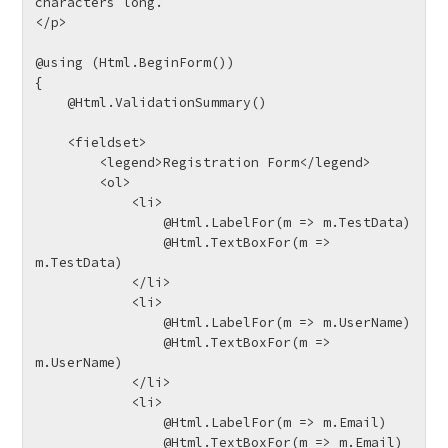
characters long.

</p>

@using (Html.BeginForm())

{

    @Html.ValidationSummary()

    <fieldset>

        <legend>Registration Form</legend>

        <ol>

            <li>

                @Html.LabelFor(m => m.TestData)

                @Html.TextBoxFor(m => 
m.TestData)

            </li>

            <li>

                @Html.LabelFor(m => m.UserName)

                @Html.TextBoxFor(m => 
m.UserName)

            </li>

            <li>

                @Html.LabelFor(m => m.Email)

                @Html.TextBoxFor(m => m.Email)
