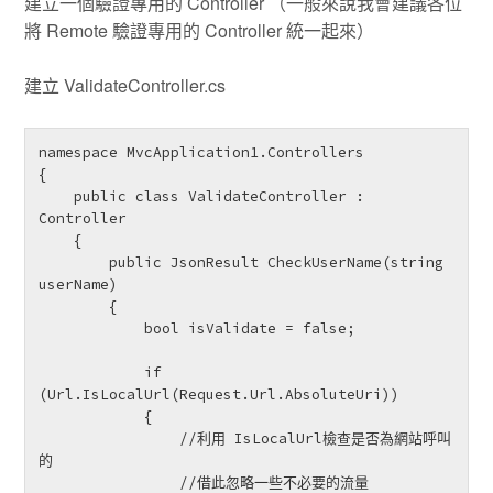
建立一個驗證專用的 Controller （一般來說我會建議各位
將 Remote 驗證專用的 Controller 統一起來）
建立 ValidateController.cs
namespace MvcApplication1.Controllers

{

    public class ValidateController : 
Controller

    {

        public JsonResult CheckUserName(string 
userName)

        {

            bool isValidate = false;

            if 
(Url.IsLocalUrl(Request.Url.AbsoluteUri))

            {

                //利用 IsLocalUrl檢查是否為網站呼叫
的

                //借此忽略一些不必要的流量
