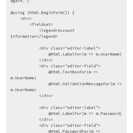
again.")

@using (Html.BeginForm()) {

    <div>

        <fieldset>

            <legend>Account 
Information</legend>

            <div class="editor-label">

                @Html.LabelFor(m => m.UserName)

            </div>

            <div class="editor-field">

                @Html.TextBoxFor(m => 
m.UserName)

                @Html.ValidationMessageFor(m => 
m.UserName)

            </div>

            <div class="editor-label">

                @Html.LabelFor(m => m.Password)

            </div>

            <div class="editor-field">

                @Html.PasswordFor(m => 