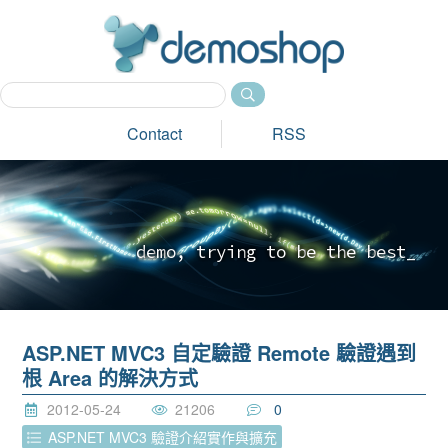
dem
Contact
RSS
d
e
m
o
,
t
r
y
i
n
g
t
o
b
e
t
h
e
b
e
s
t
_
ASP.NET MVC3 自定驗證 Remote 驗證遇到
根 Area 的解決方式
2012-05-24
21206
0
ASP.NET MVC3 驗證介紹實作與擴充