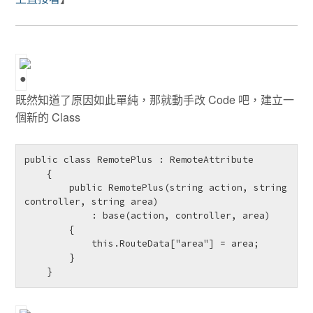
既然知道了原因如此單純，那就動手改 Code 吧，建立一
個新的 Class
public class RemotePlus : RemoteAttribute

    {

        public RemotePlus(string action, string 
controller, string area)

            : base(action, controller, area)

        {

            this.RouteData["area"] = area;

        }

    }