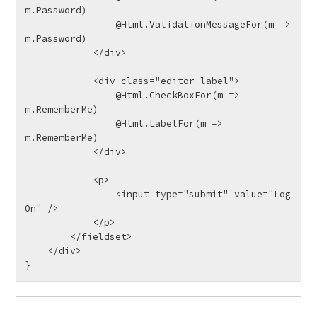
m.Password)

                @Html.ValidationMessageFor(m => 
m.Password)

            </div>

            <div class="editor-label">

                @Html.CheckBoxFor(m => 
m.RememberMe)

                @Html.LabelFor(m => 
m.RememberMe)

            </div>

            <p>

                <input type="submit" value="Log 
On" />

            </p>

        </fieldset>

    </div>

}