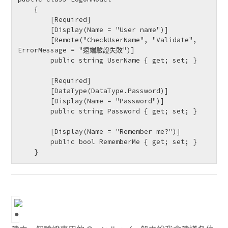
    {

        [Required]

        [Display(Name = "User name")]

        [Remote("CheckUserName", "Validate", 
ErrorMessage = "遠端驗證失敗")]

        public string UserName { get; set; }

        [Required]

        [DataType(DataType.Password)]

        [Display(Name = "Password")]

        public string Password { get; set; }

        [Display(Name = "Remember me?")]

        public bool RememberMe { get; set; }

    }