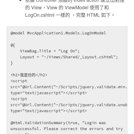
的 View，View 的 ViewModel 使用了和
LogOn.cshtml 一樣的 ，完整 HTML 如下。
@model MvcApplication1.Models.LogOnModel

@{

    ViewBag.Title = "Log On";

    Layout = "~/Views/Shared/_Layout.cshtml";

}

<h2>我是仿的</h2>

<script 
src="@Url.Content("~/Scripts/jquery.validate.min.js"
type="text/javascript"></script>

<script 
src="@Url.Content("~/Scripts/jquery.validate.unobtru
type="text/javascript"></script>

@Html.ValidationSummary(true, "Login was 
unsuccessful. Please correct the errors and try 