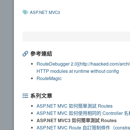
ASP.NET MVC3
參考連結
RouteDebugger 2.0](http://haacked.com/archi
HTTP modules at runtime without config
RouteMagic
系列文章
ASP.NET MVC 如何簡單測試 Routes
ASP.NET MVC 如何使用相同的 Controller 
ASP.NET MVC3 如何簡單測試 Routes
ASP.NET MVC Route 自訂限制條件（constr