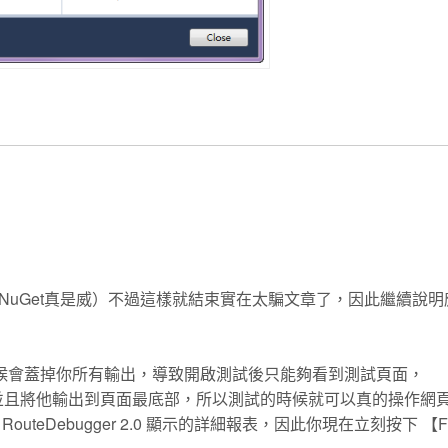
uGet真是威）不過這樣就結束實在太騙文章了，因此繼續說明
 1.0的時候會蓋掉你所有輸出，導致開啟測試後只能夠看到測試頁面，
pModule 並且將他輸出到頁面最底部，所以測試的時候就可以真的操作網
teDebugger 2.0 顯示的詳細報表，因此你現在立刻按下 【