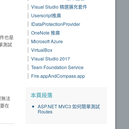
Visual Studio 精選擴充套件
Userscript推廣
IDataProtectionProvider
OneNote 推廣
個套件也是
Microsoft Azure
單測試
VirtualBox
Visual Studio 2017
Team Foundation Service
Fire.appAndCompass.app
本頁段落
經無法
必須要在
ASP.NET MVC3 如何簡單測試
Routes