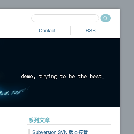
Contact
RSS
d
e
m
o
,
t
r
y
i
n
g
t
o
b
e
t
h
e
b
e
s
t
_
系列文章
Subversion SVN 版本控管