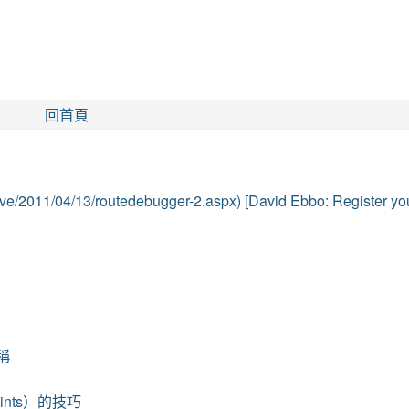
回首頁
ve/2011/04/13/routedebugger-2.aspx) [David Ebbo: Register yo
名稱
aints）的技巧