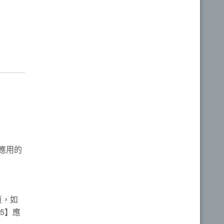
應用的
頁，如
F5】應