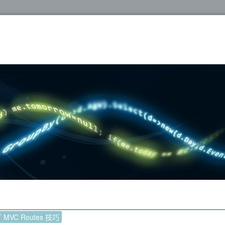
oshop
T MVC Routes 技巧