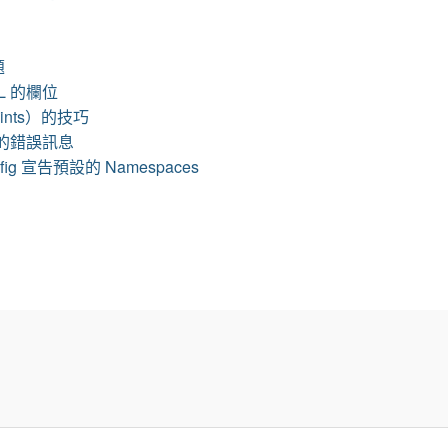
題
L 的欄位
aints）的技巧
設的錯誤訊息
nfig 宣告預設的 Namespaces