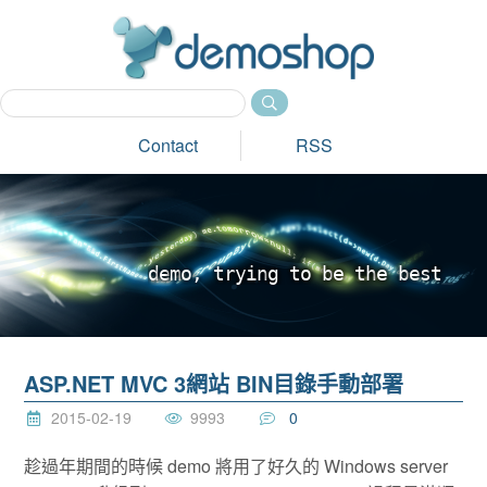
dem
Contact
RSS
d
e
m
o
,
t
r
y
i
n
g
t
o
b
e
t
h
e
b
e
s
t
_
ASP.NET MVC 3網站 BIN目錄手動部署
2015-02-19
9993
0
趁過年期間的時候 demo 將用了好久的 Windows server