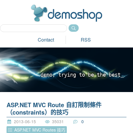
dem
Contact
RSS
d
e
m
o
,
t
r
y
i
n
g
t
o
b
e
t
h
e
b
e
s
t
_
ASP.NET MVC Route 自訂限制條件
（constraints）的技巧
2013-06-15
35031
0
ASP.NET MVC Routes 技巧