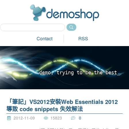
dem
Contact
RSS
d
e
m
o
,
t
r
y
i
n
g
t
o
b
e
t
h
e
b
e
s
t
_
「筆記」VS2012安裝Web Essentials 2012
導致 code snippets 失效解法
2012-11-09
15823
0