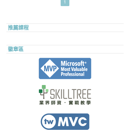
1
推薦課程
徽章區