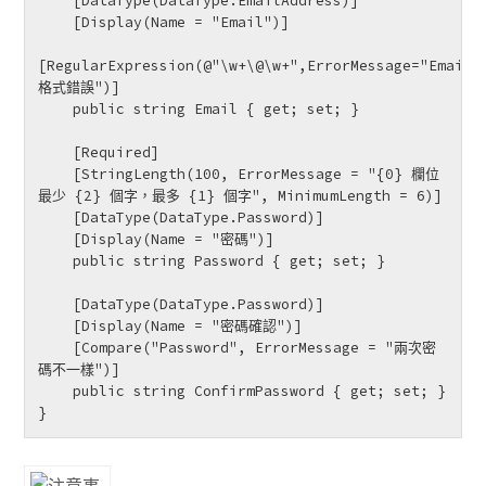
    [DataType(DataType.EmailAddress)]

    [Display(Name = "Email")]

[RegularExpression(@"\w+\@\w+",ErrorMessage="Email
格式錯誤")]

    public string Email { get; set; }

    [Required]

    [StringLength(100, ErrorMessage = "{0} 欄位
最少 {2} 個字，最多 {1} 個字", MinimumLength = 6)]

    [DataType(DataType.Password)]

    [Display(Name = "密碼")]

    public string Password { get; set; }

    [DataType(DataType.Password)]

    [Display(Name = "密碼確認")]

    [Compare("Password", ErrorMessage = "兩次密
碼不一樣")]

    public string ConfirmPassword { get; set; }

}