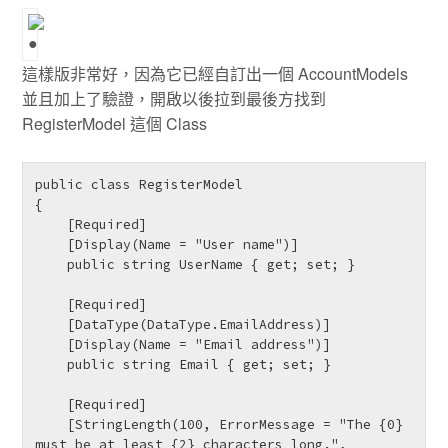
這樣版非常好，因為它已經自訂出一個 AccountModels
並且加上了驗證，開啟以後拉到最後方找到
RegisterModel 這個 Class
public class RegisterModel

{

    [Required]

    [Display(Name = "User name")]

    public string UserName { get; set; }

    [Required]

    [DataType(DataType.EmailAddress)]

    [Display(Name = "Email address")]

    public string Email { get; set; }

    [Required]

    [StringLength(100, ErrorMessage = "The {0} 
must be at least {2} characters long.", 