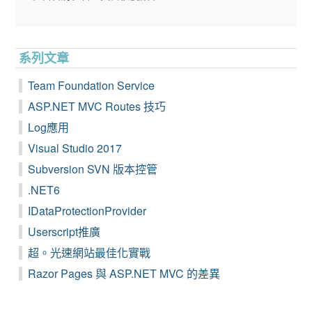
系列文章
Team Foundation Service
ASP.NET MVC Routes 技巧
Log應用
Visual Studio 2017
Subversion SVN 版本控管
.NET6
IDataProtectionProvider
Userscript推廣
超。光速網站最佳化實戰
Razor Pages 與 ASP.NET MVC 的差異