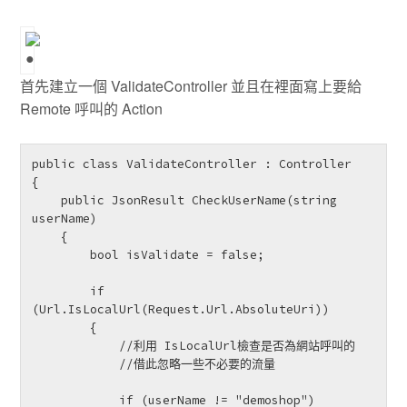
首先建立一個 ValidateController 並且在裡面寫上要給
Remote 呼叫的 Action
public class ValidateController : Controller

{

    public JsonResult CheckUserName(string 
userName)

    {

        bool isValidate = false;

        if 
(Url.IsLocalUrl(Request.Url.AbsoluteUri))

        {

            //利用 IsLocalUrl檢查是否為網站呼叫的

            //借此忽略一些不必要的流量

            if (userName != "demoshop")
