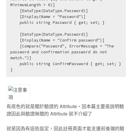
MinimumLength = 6)]

    [DataType(DataType.Password)]

    [Display(Name = "Password")]

    public string Password { get; set; }

    [DataType(DataType.Password)]

    [Display(Name = "Confirm password")]

    [Compare("Password", ErrorMessage = "The 
password and confirmation password do not 
match.")]

    public string ConfirmPassword { get; set; }

}
有底色的就是關於驗證的 Attribute，因本篇主要是說明驗
證因此與驗證無關的 Attribute 就不介紹了
就是因為有這些設定，因此註冊頁面才能支援前後端的驗