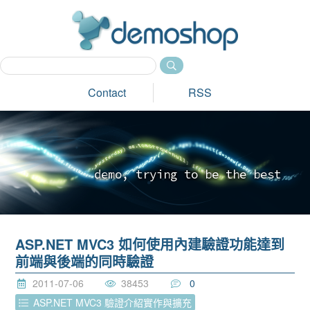
dem
Contact
RSS
d
e
m
o
,
t
r
y
i
n
g
t
o
b
e
t
h
e
b
e
s
t
_
ASP.NET MVC3 如何使用內建驗證功能達到
前端與後端的同時驗證
2011-07-06
38453
0
ASP.NET MVC3 驗證介紹實作與擴充