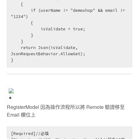
    {

        if (userName != "demoshop" && email != 
"1234")

        {

            isValidate = true;

        }

    }

    return Json(isValidate, 
JsonRequestBehavior.AllowGet);

}
RegisterModel 因為操作流程所以將 Remote 驗證移至
Email 欄位上
[Required]//必填
