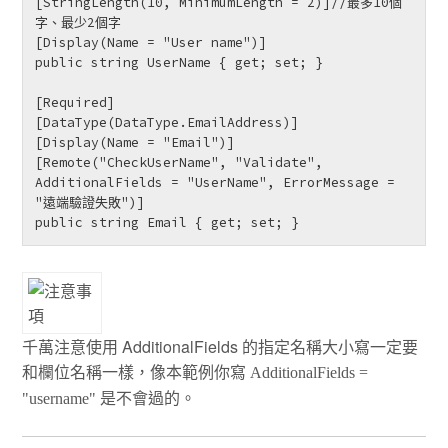
[StringLength(10, MinimumLength = 2)]//最多10個
字、最少2個字

[Display(Name = "User name")]

public string UserName { get; set; }

[Required]

[DataType(DataType.EmailAddress)]

[Display(Name = "Email")]

[Remote("CheckUserName", "Validate", 
AdditionalFields = "UserName", ErrorMessage = 
"遠端驗證失敗")]

public string Email { get; set; }
千萬注意使用 AdditionalFields 的指定名稱大小寫一定要
和欄位名稱一樣，像本範例你寫
AdditionalFields =
是不會過的。
"username"