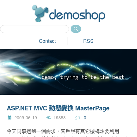
dem
Contact
RSS
d
e
m
o
,
t
r
y
i
n
g
t
o
b
e
t
h
e
b
e
s
t
_
ASP.NET MVC 動態變換 MasterPage
2009-06-19
19853
0
今天同事遇到一個需求，客戶說有其它機構想要利用