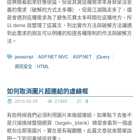
這標題看起來好像很猛，但是其實這種需求本身就是沒意
義的需求（破解的方式太多種），但是江湖路走多了，還
是會遇到這種需求為了避免花費太多時間在這種地方，所
以 demo 就整理了這篇文，列出實作方法與破解方法讓遇
到此需求的朋友可以明確的知道各種限制的作法與破解方
法。
javascript
ASP.NET MVC
ASP.NET
jQuery
資訊安全
HTML
如何取消圖片超連結的虛線框
2010-02-20
21960
0
有些時候我們必須利用圖片來做超連結，如果點下去後不
是只接換掉整個網頁（target=_blank）總是會看到一個虛
框包住那張圖片，實在是有礙觀瞻，此篇文章就來簡單說
明一下如何拿掉這效果。