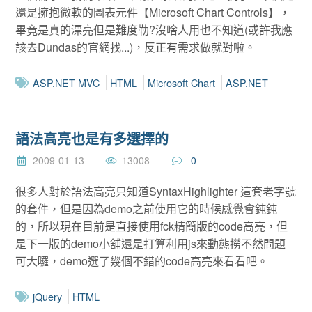
還是擁抱微軟的圖表元件【Microsoft Chart Controls】，
畢竟是真的漂亮但是難度勒?沒啥人用也不知道(或許我應
該去
Dundas
的官網找...)，反正有需求做就對啦。
ASP.NET MVC
HTML
Microsoft Chart
ASP.NET
語法高亮也是有多選擇的
2009-01-13
13008
0
很多人對於語法高亮只知道SyntaxHighlighter 這套老字號
的套件，但是因為demo之前使用它的時候感覺會鈍鈍
的，所以現在目前是直接使用fck精簡版的code高亮，但
是下一版的demo小舖還是打算利用js來動態撈不然問題
可大囉，demo選了幾個不錯的code高亮來看看吧。
jQuery
HTML