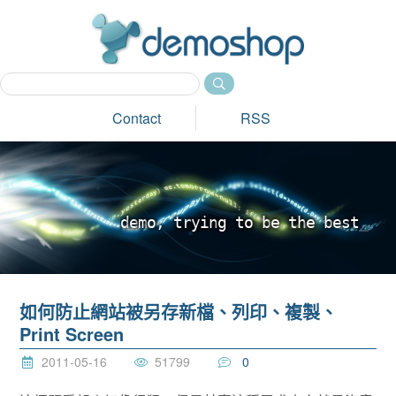
dem
Contact
RSS
d
e
m
o
,
t
r
y
i
n
g
t
o
b
e
t
h
e
b
e
s
t
_
如何防止網站被另存新檔、列印、複製、
Print Screen
2011-05-16
51799
0