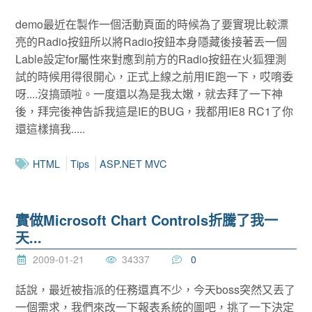
demo最近在製作一個活動頁面的時候為了要實現比較漂
亮的Radio按鈕所以將Radio按鈕本身隱藏後接著丟一個
Lable設定for屬性來對應到前方的Radio按鈕在火狐狸測
試的時候用得很開心，正式上線之前用IE跑一下，哎唷委
呀....沒搞頭啦。一度還以為是我太嫩，就去拜了一下神
後，拜完後神告訴我這是IE的BUG，我都用IE8 RC1了你
還這樣搞我.....
HTML
Tips
ASP.NET MVC
實做Microsoft Chart Controls折騰了我一
天...
2009-01-21
34337
0
話說，最近被指派的任務還真不少，今天boss突然又丟了
一個需求，我們來改一下報表系統的圖吧，挑了一下決定