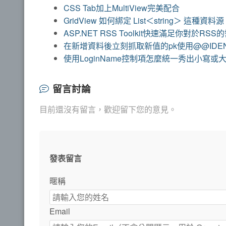
CSS Tab加上MultiView完美配合
GridView 如何綁定 List＜string＞ 這種資料源
ASP.NET RSS Toolkit快速滿足你對於RSS
在新增資料後立刻抓取新值的pk使用@@IDEN
使用LoginName控制項怎麼統一秀出小寫或
留言討論
目前還沒有留言，歡迎留下您的意見。
發表留言
暱稱
Email