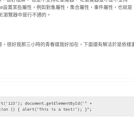
Attribute設置某些屬性，例如對象屬性，集合屬性，事件屬性，也就是
屬性在IE瀏覽器中是行不通的。
以後覺得，很好我那三小時的青春還我好加在，下面還有解法於是依樣
t('123'); document.getElementById('" + 
tion () { alert('This is a test!'); }"; 