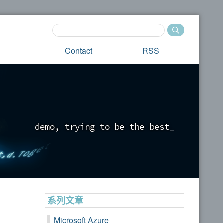
Contact
RSS
d
e
m
o
,
t
r
y
i
n
g
t
o
b
e
t
h
e
b
e
s
t
_
系列文章
Microsoft Azure