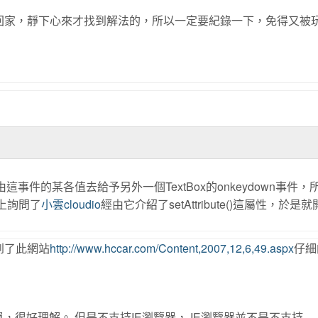
回家，靜下心來才找到解法的，所以一定要紀錄一下，免得又被玩一
經由這事件的某各值去給予另外一個TextBox的onkeydown事件，
上詢問了
小雲cloudio
經由它介紹了setAttribute()這屬性，於是
到了此網站
http://www.hccar.com/Content,2007,12,6,49.aspx
仔細
k屬性，簡單，很好理解。 但是不支持IE瀏覽器， IE瀏覽器並不是不支持