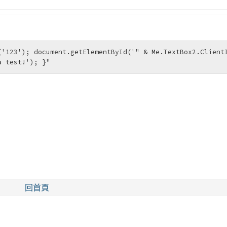
'123'); document.getElementById('" & Me.TextBox2.ClientI
a test!'); }"
回首頁