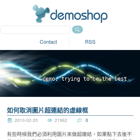
dem
Contact
RSS
d
e
m
o
,
t
r
y
i
n
g
t
o
b
e
t
h
e
b
e
s
t
_
如何取消圖片超連結的虛線框
2010-02-20
21962
0
有些時候我們必須利用圖片來做超連結，如果點下去後不