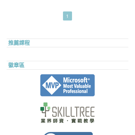
1
推薦課程
徽章區