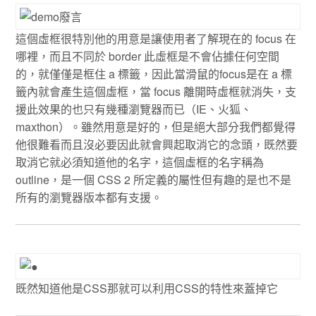
這個虛框很特別他的用意是讓使用者了解現在的 focus 在
哪裡，而且不同於 border 此虛框是不會佔據任何空間
的，就僅僅是框住 a 標籤，因此當滑鼠的focus是在 a 標
籤內就會產生這個虛框，當 focus 離開時虛框就消失，支
援此效果的也只有幾種瀏覽器而已（IE、火狐、
maxthon）。雖然用意是好的，但是絕大部分我們都覺得
他很難看而且沒必要因此就會興起取消它的念頭，既然要
取消它就必須知道他的名字，這個虛框的名字稱為
outline，是一個 CSS 2 所定義的屬性但有趣的是也不是
所有的瀏覽器版本都有支援。
既然知道他是CSS那就可以利用CSS的特性來蓋掉它