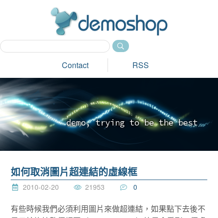
dem
Contact
RSS
d
e
m
o
,
t
r
y
i
n
g
t
o
b
e
t
h
e
b
e
s
t
_
如何取消圖片超連結的虛線框
2010-02-20
21953
0
有些時候我們必須利用圖片來做超連結，如果點下去後不