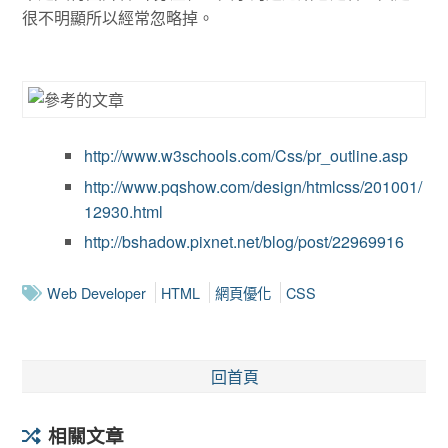
很不明顯所以經常忽略掉。
http://www.w3schools.com/Css/pr_outline.asp
http://www.pqshow.com/design/htmlcss/201001/
12930.html
http://bshadow.pixnet.net/blog/post/22969916
Web Developer
HTML
網頁優化
CSS
回首頁
相關文章