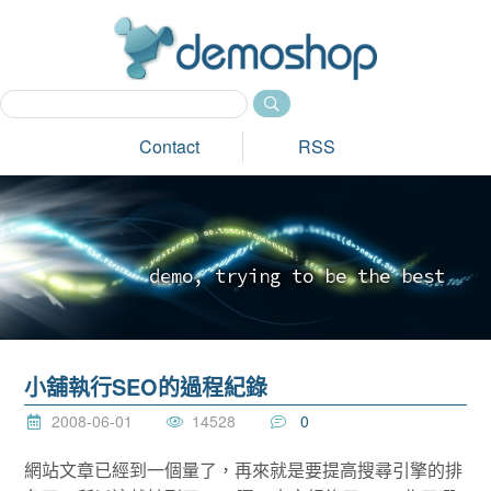
dem
Contact
RSS
d
e
m
o
,
t
r
y
i
n
g
t
o
b
e
t
h
e
b
e
s
t
_
小舖執行SEO的過程紀錄
2008-06-01
14528
0
網站文章已經到一個量了，再來就是要提高搜尋引擎的排