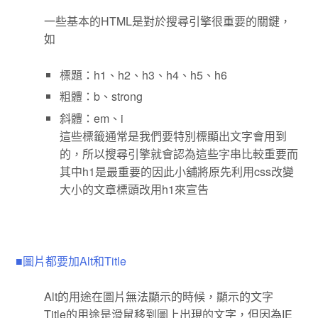
一些基本的HTML是對於搜尋引擎很重要的關鍵，
如
標題：h1、h2、h3、h4、h5、h6
粗體：b、strong
斜體：em、i
這些標籤通常是我們要特別標顯出文字會用到
的，所以搜尋引擎就會認為這些字串比較重要而
其中h1是最重要的因此小舖將原先利用css改變
大小的文章標頭改用h1來宣告
■圖片都要加Alt和Title
Alt的用途在圖片無法顯示的時候，顯示的文字
Title的用途是滑鼠移到圖上出現的文字，但因為IE