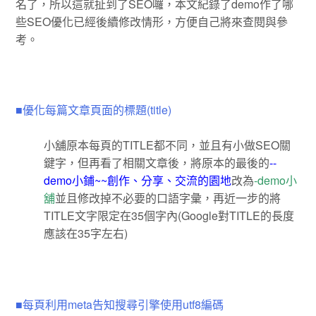
名了，所以這就扯到了SEO囉，本文紀錄了demo作了哪
些SEO優化已經後續修改情形，方便自己將來查閱與參
考。
■優化每篇文章頁面的標題(title)
小舖原本每頁的TITLE都不同，並且有小做SEO關
鍵字，但再看了相關文章後，將原本的最後的
--
demo小鋪~~創作、分享、交流的園地
改為
-demo小
舖
並且修改掉不必要的口語字彙，再近一步的將
TITLE文字限定在35個字內(Google對TITLE的長度
應該在35字左右)
■每頁利用meta告知搜尋引擎使用utf8編碼