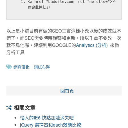
<
a
href
=
"badsite.com"
rel
=
"nofollow"
>
不
理會此連結
a
>
以上是小舖目前有做的SEO其實這樣小改以後的成效就不
錯了，而SEO需要時時觀察和更新，所以千萬不要改一次
就不鳥他囉，建議利用GOOGLE的
Analytics (分析)
來做
分析工具
網頁優化
測試心得
回首頁
相關文章
惱人的IE6 快點加速消失吧
jQuery 選擇器和each效能比較