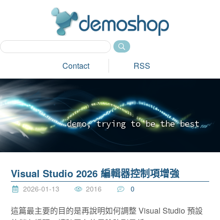
dem
Contact
RSS
d
e
m
o
,
t
r
y
i
n
g
t
o
b
e
t
h
e
b
e
s
t
_
Visual Studio 2026 編輯器控制項增強
2026-01-13
2016
0
這篇最主要的目的是再說明如何調整 Visual Studio 預設