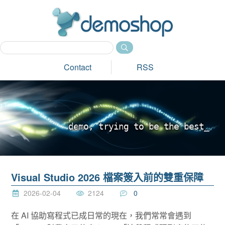
dem
Contact
RSS
d
e
m
o
,
t
r
y
i
n
g
t
o
b
e
t
h
e
b
e
s
t
_
Visual Studio 2026 檔案簽入前的雙重保障
2026-02-04
2124
0
在 AI 協助寫程式已成日常的現在，我們常常會遇到