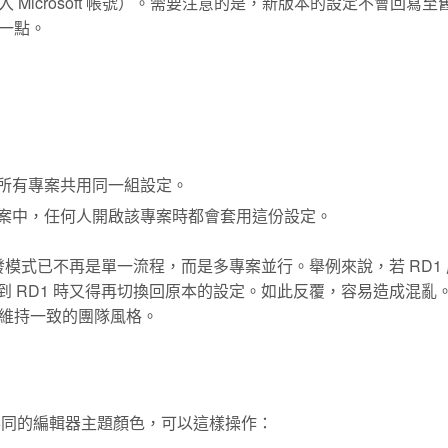
Microsoft 帳號）。需要注意的是，新版本的設定不會回寫至
一點。
所有專案共用同一組設定。
案中，任何人開啟該專案時都會套用這份設定。
但如今開發模式已不再是單一流程，而是多專案並行。舉例來說，若 RD1
；回到 RD1 時又得再切換回原本的設定。如此反覆，容易造成混亂
維持一致的團隊風格。
不同的編輯器主題顏色，可以這樣操作：