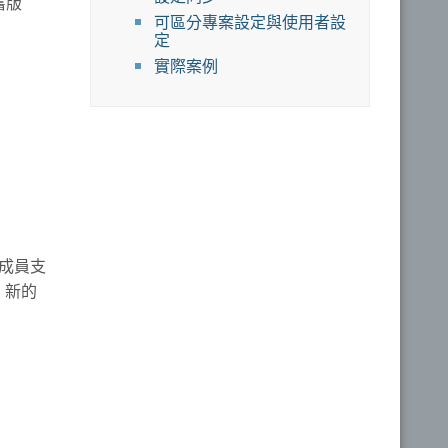
舊版
可區分專案設定與使用者設
定
實際案例
 成員支
。新的