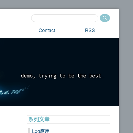
Contact
RSS
d
e
m
o
,
t
r
y
i
n
g
t
o
b
e
t
h
e
b
e
s
t
_
系列文章
Log應用