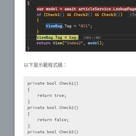
以下是示範程式碼：
private bool Check1()

{

    return true;

}

private bool Check2()

{

    return false;

}

private bool Check3()
