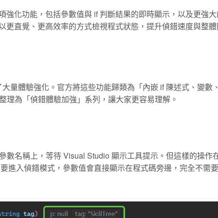
體驗上的多項強化功能，包括參數值與 if 判斷結果的即時顯示，以及更強
開發者能以更直覺、更高效率的方式檢視程式狀態，提升偵錯速度與整
流程做了大量體驗強化。官方將這些功能歸類為「內嵌 if 陳述式、變數
整理為「偵錯體驗加強」系列，讓大家更容易理解。
稱上，等待 Visual Studio 顯示工具提示。但這樣的操作
026 中，只要進入偵錯模式，參數值會直接顯示在程式碼旁邊，完全不需