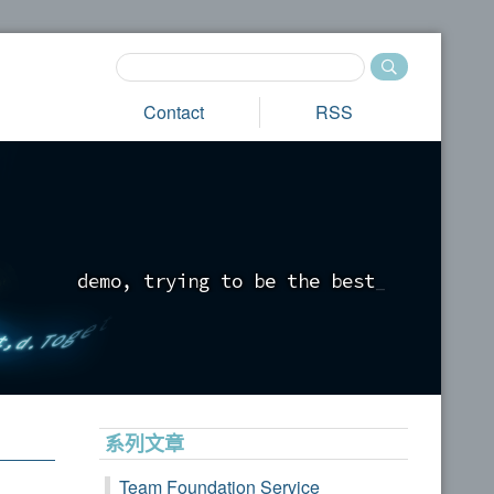
Contact
RSS
d
e
m
o
,
t
r
y
i
n
g
t
o
b
e
t
h
e
b
e
s
t
_
系列文章
Team Foundation Service