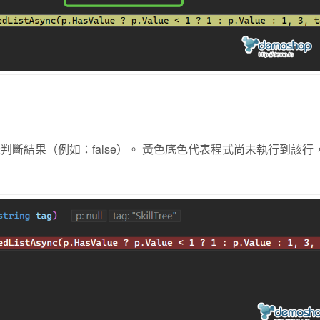
會直接顯示判斷結果（例如：false）。 黃色底色代表程式尚未執行到該行，