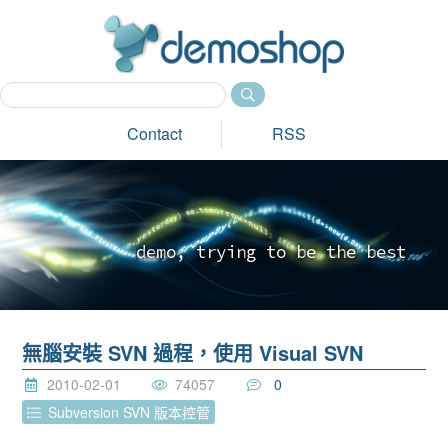
dem
Contact
RSS
d
e
m
o
,
t
r
y
i
n
g
t
o
b
e
t
h
e
b
e
s
t
_
無腦安裝 SVN 過程，使用 Visual SVN
2010-02-01
74057
0
Subversion SVN 版本控管