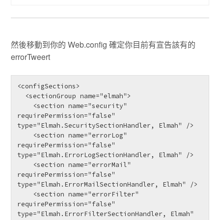
然後移動到你的 Web.config 確定你目前有宣告該有的
errorTweert
<configSections>

  <sectionGroup name="elmah">

    <section name="security" 
requirePermission="false" 
type="Elmah.SecuritySectionHandler, Elmah" />

    <section name="errorLog" 
requirePermission="false" 
type="Elmah.ErrorLogSectionHandler, Elmah" />

    <section name="errorMail" 
requirePermission="false" 
type="Elmah.ErrorMailSectionHandler, Elmah" />

    <section name="errorFilter" 
requirePermission="false" 
type="Elmah.ErrorFilterSectionHandler, Elmah" 