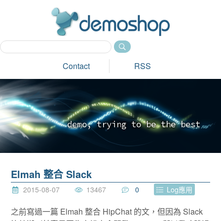
dem
Contact
RSS
d
e
m
o
,
t
r
y
i
n
g
t
o
b
e
t
h
e
b
e
s
t
_
Elmah 整合 Slack
2015-08-07
13467
0
Log應用
之前寫過一篇 Elmah 整合 HipChat 的文，但因為 Slack