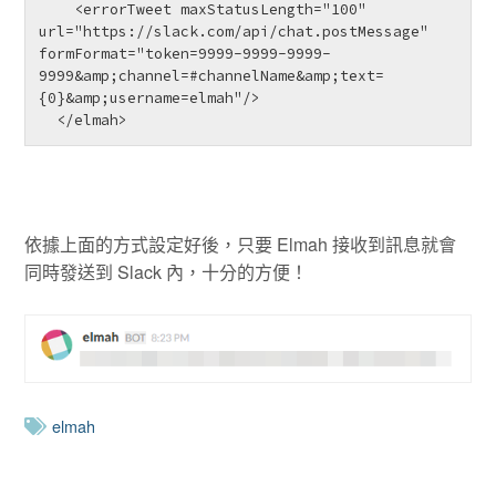
    <errorTweet maxStatusLength="100" 
url="https://slack.com/api/chat.postMessage" 
formFormat="token=9999-9999-9999-
9999&amp;channel=#channelName&amp;text=
{0}&amp;username=elmah"/>

  </elmah>
依據上面的方式設定好後，只要 Elmah 接收到訊息就會
同時發送到 Slack 內，十分的方便！
elmah