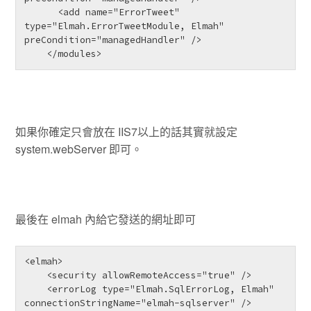
      <add name="ErrorTweet" 
type="Elmah.ErrorTweetModule, Elmah" 
preCondition="managedHandler" />

    </modules>
如果你確定只會放在 IIS7以上的話其實就設定
system.webServer 即可。
最後在 elmah 內給它發送的網址即可
<elmah>

    <security allowRemoteAccess="true" />

    <errorLog type="Elmah.SqlErrorLog, Elmah" 
connectionStringName="elmah-sqlserver" />
