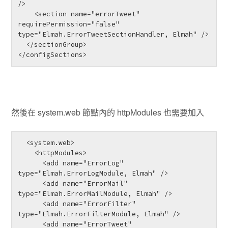
/>

    <section name="errorTweet" 
requirePermission="false" 
type="Elmah.ErrorTweetSectionHandler, Elmah" />

  </sectionGroup>

</configSections>
然後在 system.web 節點內的 httpModules 也需要加入
  <system.web>

    <httpModules>

      <add name="ErrorLog" 
type="Elmah.ErrorLogModule, Elmah" />

      <add name="ErrorMail" 
type="Elmah.ErrorMailModule, Elmah" />

      <add name="ErrorFilter" 
type="Elmah.ErrorFilterModule, Elmah" />

      <add name="ErrorTweet" 