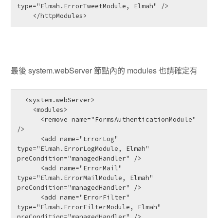
type="Elmah.ErrorTweetModule, Elmah" />

    </httpModules>
最後 system.webServer 節點內的 modules 也請確定有
  <system.webServer>

    <modules>

      <remove name="FormsAuthenticationModule" 
/>

      <add name="ErrorLog" 
type="Elmah.ErrorLogModule, Elmah" 
preCondition="managedHandler" />

      <add name="ErrorMail" 
type="Elmah.ErrorMailModule, Elmah" 
preCondition="managedHandler" />

      <add name="ErrorFilter" 
type="Elmah.ErrorFilterModule, Elmah" 
preCondition="managedHandler" />
