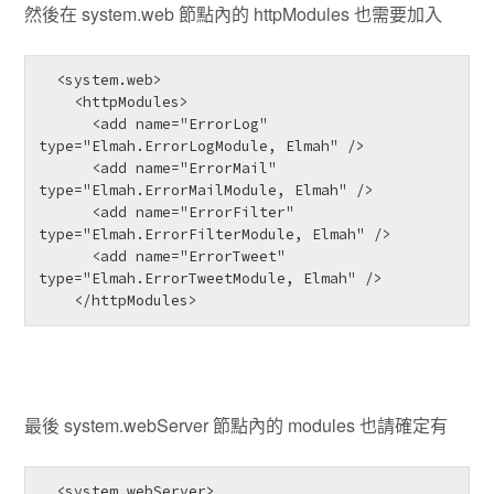
然後在 system.web 節點內的 httpModules 也需要加入
  <system.web>

    <httpModules>

      <add name="ErrorLog" 
type="Elmah.ErrorLogModule, Elmah" />

      <add name="ErrorMail" 
type="Elmah.ErrorMailModule, Elmah" />

      <add name="ErrorFilter" 
type="Elmah.ErrorFilterModule, Elmah" />

      <add name="ErrorTweet" 
type="Elmah.ErrorTweetModule, Elmah" />

    </httpModules>
最後 system.webServer 節點內的 modules 也請確定有
  <system.webServer>
