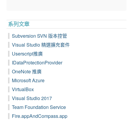
系列文章
Subversion SVN 版本控管
Visual Studio 精選擴充套件
Userscript推廣
IDataProtectionProvider
OneNote 推廣
Microsoft Azure
VirtualBox
Visual Studio 2017
Team Foundation Service
Fire.appAndCompass.app