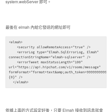
system.webServer 即可。
最後在 elmah 內給它發送的網址即可
<elmah>

    <security allowRemoteAccess="true" />

    <errorLog type="Elmah.SqlErrorLog, Elmah" 
connectionStringName="elmah-sqlserver" />

    <errorTweet maxStatusLength="100" 
url="https://api.hipchat.com/v1/rooms/message" 
formFormat="format=text&amp;auth_token=999999999999
{0}" />

  </elmah>
依據上面的方式設定好後，只要 Elmah 接收到訊息就會