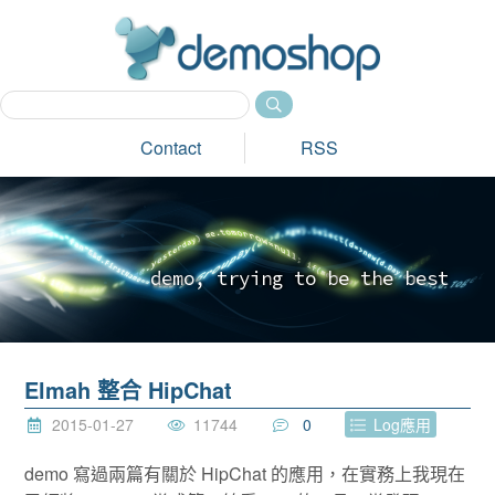
dem
Contact
RSS
d
e
m
o
,
t
r
y
i
n
g
t
o
b
e
t
h
e
b
e
s
t
_
Elmah 整合 HipChat
2015-01-27
11744
0
Log應用
demo 寫過兩篇有關於 HipChat 的應用，在實務上我現在