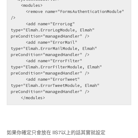
    <modules>

      <remove name="FormsAuthenticationModule" 
/>

      <add name="ErrorLog" 
type="Elmah.ErrorLogModule, Elmah" 
preCondition="managedHandler" />

      <add name="ErrorMail" 
type="Elmah.ErrorMailModule, Elmah" 
preCondition="managedHandler" />

      <add name="ErrorFilter" 
type="Elmah.ErrorFilterModule, Elmah" 
preCondition="managedHandler" />

      <add name="ErrorTweet" 
type="Elmah.ErrorTweetModule, Elmah" 
preCondition="managedHandler" />

    </modules>
如果你確定只會放在 IIS7以上的話其實就設定