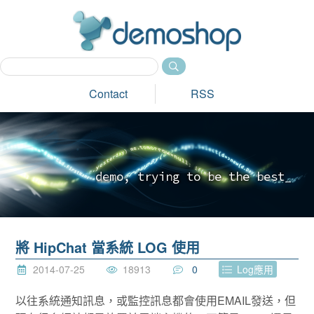
dem
Contact
RSS
d
e
m
o
,
t
r
y
i
n
g
t
o
b
e
t
h
e
b
e
s
t
_
將 HipChat 當系統 LOG 使用
2014-07-25
18913
0
Log應用
以往系統通知訊息，或監控訊息都會使用EMAIL發送，但