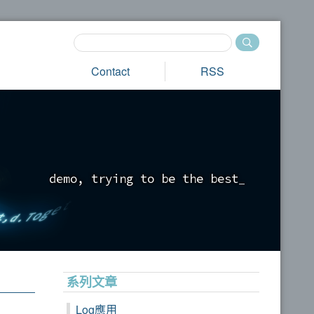
Contact
RSS
d
e
m
o
,
t
r
y
i
n
g
t
o
b
e
t
h
e
b
e
s
t
_
系列文章
Log應用