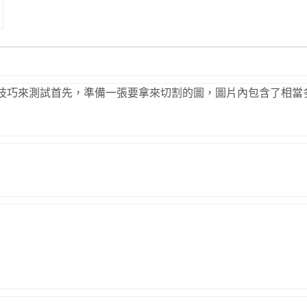
es 實作技巧來測試首先，準備一張要拿來切割的圖，圖片內包含了相