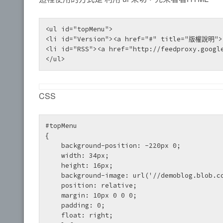
<ul id="topMenu">

<li id="Version"><a href="#" title="版權說明"><
<li id="RSS"><a href="http://feedproxy.googl
CSS
#topMenu

{

    background-position: -220px 0;

    width: 34px;

    height: 16px;

    background-image: url('//demoblog.blob.core.windows.net/blog/583/bookmarker.gif');

    position: relative;

    margin: 10px 0 0 0;

    padding: 0;

    float: right;
