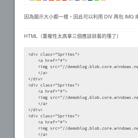
因為圖示大小都一樣，因此可以利用 DIV 再包 IMG
HTML（重複性太高拿三個應該就看的懂了）
<div class="Sprites">

    <a href="#">

    <img src="//demoblog.blob.core.windows.ne
    </a>

</div>

<div class="Sprites">

    <a href="#">

    <img src="//demoblog.blob.core.windows.ne
    </a>

</div>

<div class="Sprites">

    <a href="#">

    <img src="//demoblog.blob.core.windows.ne
    </a>
