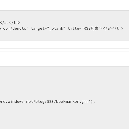
/a></li>

e.com/demotc" target="_blank" title="RSS列表"></a></li>
