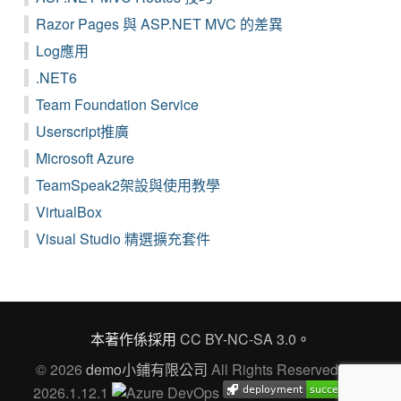
Razor Pages 與 ASP.NET MVC 的差異
Log應用
.NET6
Team Foundation Service
Userscript推廣
Microsoft Azure
TeamSpeak2架設與使用教學
VirtualBox
Visual Studio 精選擴充套件
本著作係採用
CC BY-NC-SA 3.0
。
© 2026
demo小鋪有限公司
All Rights Reserved Ver.
2026.1.12.1