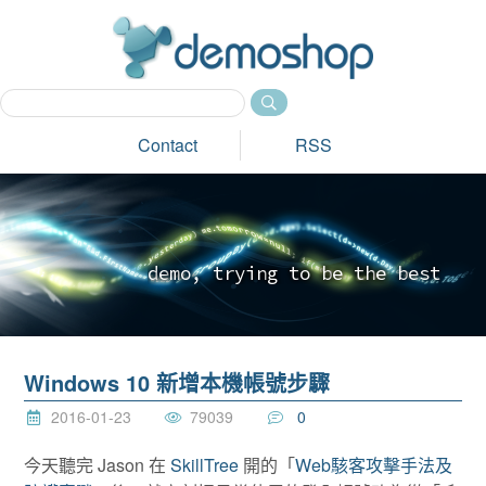
dem
Contact
RSS
d
e
m
o
,
t
r
y
i
n
g
t
o
b
e
t
h
e
b
e
s
t
_
Windows 10 新增本機帳號步驟
2016-01-23
79039
0
今天聽完 Jason 在
SkillTree
開的「
Web駭客攻擊手法及