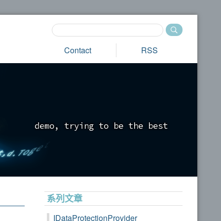
Contact
RSS
d
e
m
o
,
t
r
y
i
n
g
t
o
b
e
t
h
e
b
e
s
t
_
系列文章
IDataProtectionProvider