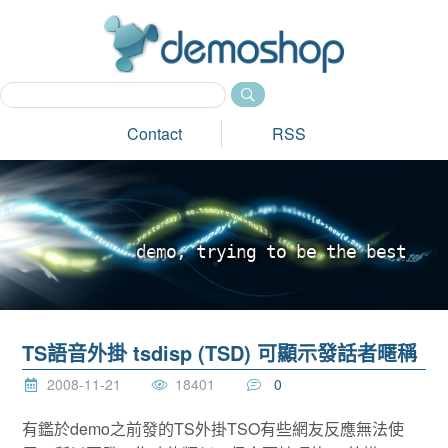
dem
Contact
RSS
d
e
m
o
,
t
r
y
i
n
g
t
o
b
e
t
h
e
b
e
s
t
_
TS語音外掛 tsdisp (TSD) 可顯示發話者暱稱
2008-11-21
18401
0
有鑑於demo之前發的TS外掛TSO有些網友反應無法使