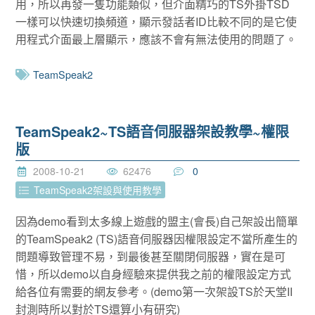
用，所以再發一隻功能類似，但介面精巧的TS外掛TSD
一樣可以快速切換頻道，顯示發話者ID比較不同的是它使
用程式介面最上層顯示，應該不會有無法使用的問題了。
TeamSpeak2
TeamSpeak2~TS語音伺服器架設教學~權限
版
2008-10-21
62476
0
TeamSpeak2架設與使用教學
因為demo看到太多線上遊戲的盟主(會長)自己架設出簡單
的TeamSpeak2 (TS)語音伺服器因權限設定不當所產生的
問題導致管理不易，到最後甚至關閉伺服器，實在是可
惜，所以demo以自身經驗來提供我之前的權限設定方式
給各位有需要的網友參考。(demo第一次架設TS於天堂II
封測時所以對於TS還算小有研究)