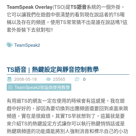
TeamSpeak Overlay
(TSO)是
TS語音
系統的一個外掛，
它可以讓我們在遊戲中很清楚的看到現在說話者的TS暱
稱以及存在的頻道，使用TS常常猜不出是誰在說話嗎?這
套外掛裝下去就對啦!!
TeamSpeak2
TS語音 | 熱鍵設定與靜音控制教學
2008-05-18
25565
0
TeamSpeak2架設與使用教學
有用過TS的網友一定在使用的時候會有這感覺，我在遊
戲中好好的，卻因為要切換到出團頻道還要回到桌面來跳
頻道，實在是很麻煩，其實TS早就想到了，這篇就是要
來介紹TS的熱鍵設定方式讓你可以執行熱鍵悄悄話或是
熱鍵跳頻道的功能還能將別人強制消音和標示自己的小功