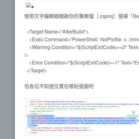
使用文字編輯器開啟你的專案檔（.csproj）搜尋「Bef
<Target Name="AfterBuild">
<Exec Command="PowerShell -NoProfile -c .\minif
<Warning Condition="$(ScriptExitCode)==2" Text="W
/>
<Error Condition="$(ScriptExitCode)==1" Text="Erro
</Target>
怕各位不知道位置在哪貼張圖吧