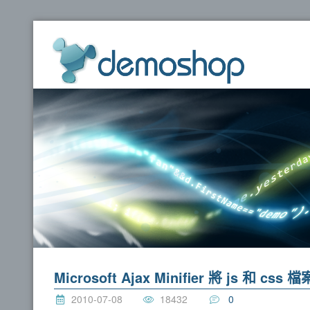
dem
Microsoft Ajax Minifier 將 js 和 cs
2010-07-08
18432
0