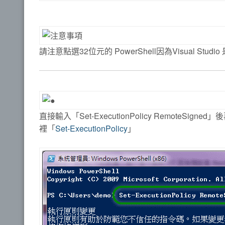
請注意點選32位元的 PowerShell因為Visual Studi
直接輸入「Set-ExecutionPolicy Remot
裡「
Set-ExecutionPolicy
」