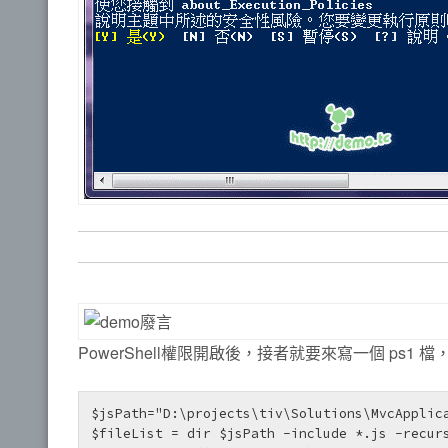
PowerShell權限開啟後，接者就要來寫一個 ps1 檔
$jsPath="D:\projects\tiv\Solutions\MvcApplica
$fileList = dir $jsPath -include *.js -recurs