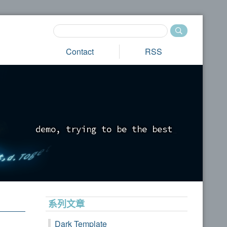
Contact
RSS
d
e
m
o
,
t
r
y
i
n
g
t
o
b
e
t
h
e
b
e
s
t
_
系列文章
Dark Template