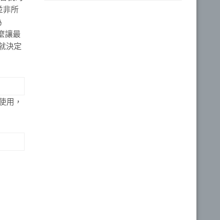
並非所
為
麼讓最
就決定
法使用，