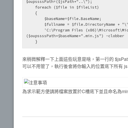
$oupssssPath=($jsPath+"..\");

    foreach ($file in $fileList)

    {

        $baseName=$file.BaseName;

        $fullname = $file.DirectoryName + "\" + $baseName;

        'C:\Program Files (x86)\Microsoft\Microsoft Ajax Minifier 4\ajaxmin.exe' -h -js "$fullname.js" -o 
($oupssssPath+$baseName+".min.js") -clobber

    }
來稍微解釋一下上面這些玩意是啥，第一行的 $jsP
可以不用管了，執行後會將你輸入的位置底下所有 js
為求示範方便請將檔案放置於C槽底下並且命名為minifil