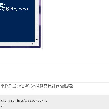
，來操作最小化 JS (本範例只針對 js 做壓縮)
tion\Scripts\JSSource\";

e
