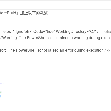
oreBuild」加上以下的敘述
ile.ps1" IgnoreExitCode="true" WorkingDirectory="C:\"> </E
arning: The PowerShell script raised a warning during execu
r: The PowerShell script raised an error during execution." />