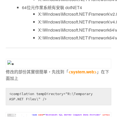
64位元作業系統有安裝 dotNET4
X:\Windows\Microsoft.NET\Framework\v2
X:\Windows\Microsoft.NET\Framework\v4.
X:\Windows\Microsoft.NET\Framework64\
X:\Windows\Microsoft.NET\Framework64\v
修改的部份其實很簡單，先找到「
<system.web>
」在下
面加上
<compilation tempDirectory="R:\Temporary 
ASP.NET Files\" />