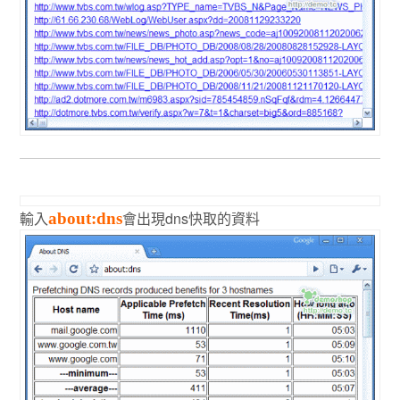
輸入
會出現dns快取的資料
about:dns