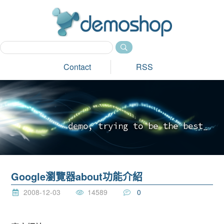
dem
Contact
RSS
d
e
m
o
,
t
r
y
i
n
g
t
o
b
e
t
h
e
b
e
s
t
_
Google瀏覽器about功能介紹
2008-12-03
14589
0