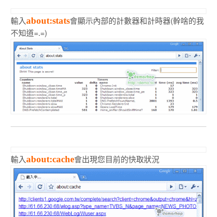
輸入
會顯示內部的計數器和計時器(幹啥的我
about:stats
不知道=.=)
輸入
會出現您目前的快取狀況
about:cache