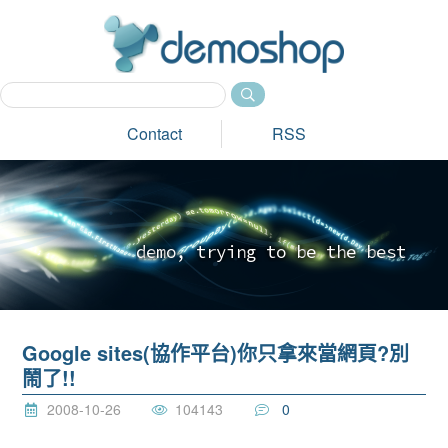
dem
Contact
RSS
d
e
m
o
,
t
r
y
i
n
g
t
o
b
e
t
h
e
b
e
s
t
_
Google sites(協作平台)你只拿來當網頁?別
鬧了!!
2008-10-26
104143
0