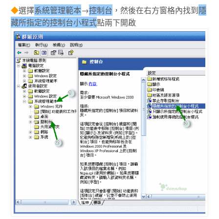
◆
選擇
系統管理範本
→
控制台
，然後在右方窗格內找到
隱
藏所指定的控制台小程式
點兩下開啟