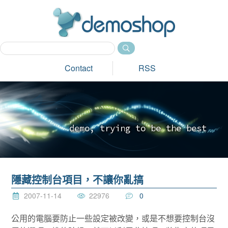
dem
Contact
RSS
d
e
m
o
,
t
r
y
i
n
g
t
o
b
e
t
h
e
b
e
s
t
_
隱藏控制台項目，不讓你亂搞
2007-11-14
22976
0
公用的電腦要防止一些設定被改變，或是不想要控制台沒