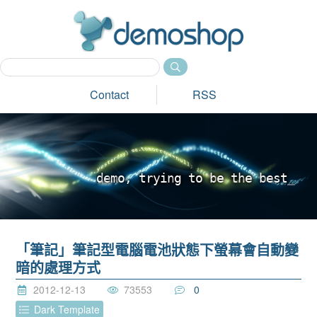
dem
Contact
RSS
d
e
m
o
,
t
r
y
i
n
g
t
o
b
e
t
h
e
b
e
s
t
_
「筆記」筆記型電腦電池狀態下螢幕會自動變
暗的處理方式
2012-12-13
73553
0
Dark Template