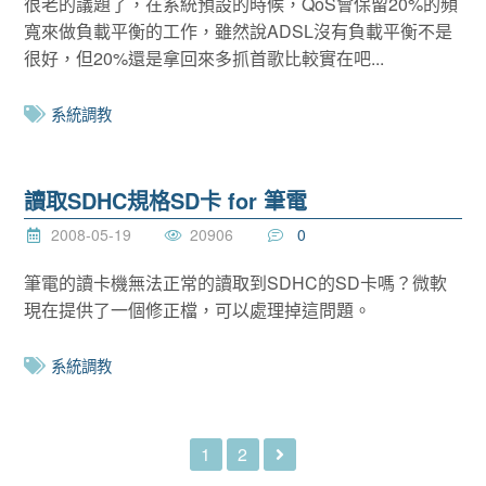
很老的議題了，在系統預設的時候，QoS會保留20%的頻
寬來做負載平衡的工作，雖然說ADSL沒有負載平衡不是
很好，但20%還是拿回來多抓首歌比較實在吧...
系統調教
讀取SDHC規格SD卡 for 筆電
2008-05-19
20906
0
筆電的讀卡機無法正常的讀取到SDHC的SD卡嗎？微軟
現在提供了一個修正檔，可以處理掉這問題。
系統調教
1
2